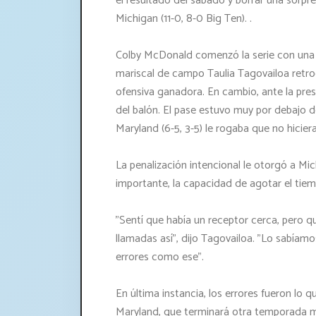
el resultado del sábado y borrar una sorpr
Michigan (11-0, 8-0 Big Ten). .
Colby McDonald comenzó la serie con una ra
mariscal de campo Taulia Tagovailoa retr
ofensiva ganadora. En cambio, ante la presi
del balón. El pase estuvo muy por debajo d
Maryland (6-5, 3-5) le rogaba que no hicier
La penalización intencional le otorgó a Mi
importante, la capacidad de agotar el tiem
"Sentí que había un receptor cerca, pero q
llamadas así", dijo Tagovailoa. "Lo sabía
errores como ese".
En última instancia, los errores fueron lo
Maryland, que terminará otra temporada má