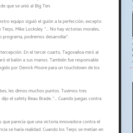
de que se unió al Big Ten.
estro equipo siguió el guión a la perfección, excepto
e Terps, Mike Locksley. "... No hay victorias morales,
o programa, podremos desarrollar".
ntercepción. En el tercer cuarto, Tagovailoa miró al
sparó el balón a sus manos. También fue responsable
ecogido por Derrick Moore para un touchdown de los
bes, les dimos muchos puntos. Tuvimos tres
 dijo el safety Beau Brade. "... Cuando juegas contra
 que parecía que una victoria innovadora contra el
cia se haría realidad. Cuando los Terps se metían en