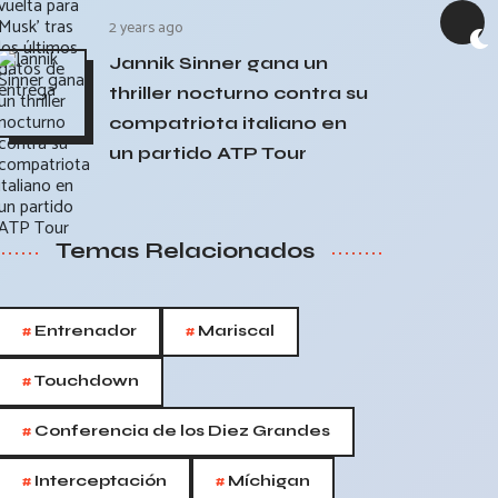
2 years ago
Jannik Sinner gana un
thriller nocturno contra su
compatriota italiano en
un partido ATP Tour
Temas Relacionados
#
#
Entrenador
Mariscal
#
Touchdown
#
Conferencia de los Diez Grandes
#
#
Interceptación
Míchigan