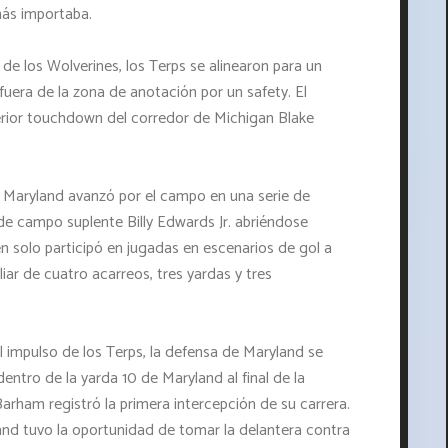
más importaba.
e los Wolverines, los Terps se alinearon para un
uera de la zona de anotación por un safety. El
rior touchdown del corredor de Michigan Blake
ó. Maryland avanzó por el campo en una serie de
de campo suplente Billy Edwards Jr. abriéndose
en solo participó en jugadas en escenarios de gol a
liar de cuatro acarreos, tres yardas y tres
impulso de los Terps, la defensa de Maryland se
ntro de la yarda 10 de Maryland al final de la
arham registró la primera intercepción de su carrera.
and tuvo la oportunidad de tomar la delantera contra