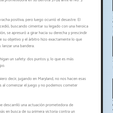
esa prometedora en su derrota 31-24 ante el No. 3
cha positiva, pero luego ocurrió el desastre. El
ocedió, buscando cimentar su legado con una heroica
ón, se apresuró a girar hacia su derecha y prescindir
e su objetivo y el árbitro hizo exactamente lo que
a: lanzar una bandera.
chigan un safety: dos puntos y, lo que es más
po.
uiero decir, jugando en Maryland, no nos hacen esas
mos al comenzar el juego y no podemos cometer
 que descarriló una actuación prometedora de
s en busca de su primera victoria contra un