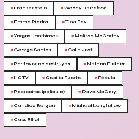
#
#
Frankenstein
Woody Harrelson
#
#
Emma Piedra
Tina Fey
#
#
Yorgos Lanthimos
Melissa McCarthy
#
#
George Santos
Colin Jost
#
#
Por favor, no destruyas
Nathan Fielder
#
#
#
HGTV
Cecilia Fuerte
Fábula
#
#
Pobrecitos (película)
Dave McCary
#
#
Candice Bergen
Michael Longfellow
#
Cass Elliot