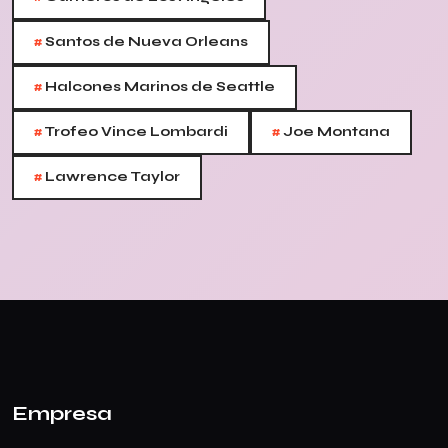
#
Santos de Nueva Orleans
#
Halcones Marinos de Seattle
#
#
Trofeo Vince Lombardi
Joe Montana
#
Lawrence Taylor
Empresa