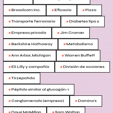
#
#
#
Broadcom Inc.
Eficacia
Pizza
#
#
Transporte ferroviario
Diabetes tipo 2
#
#
Empresa privada
Jim Cramer
#
#
Berkshire Hathaway
Metabolismo
#
#
Ann Arbor, Míchigan
Warren Buffett
#
#
Eli Lilly y compañía
División de acciones
#
Tirzepatida
#
Péptido similar al glucagón-1
#
#
Conglomerado (empresa)
Domino's
#
#
Doug McMillon
Sam Walton