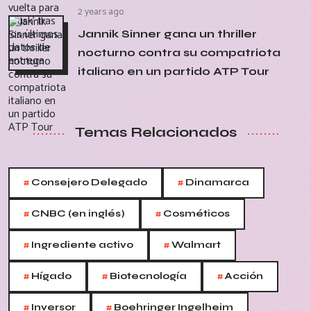
2 years ago
Jannik Sinner gana un thriller
nocturno contra su compatriota
italiano en un partido ATP Tour
Temas Relacionados
#
#
Consejero Delegado
Dinamarca
#
#
CNBC (en inglés)
Cosméticos
#
#
Ingrediente activo
Walmart
#
#
#
Hígado
Biotecnología
Acción
#
#
Inversor
Boehringer Ingelheim