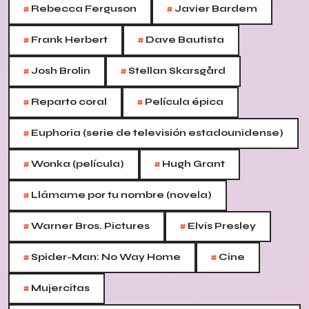
#
#
Rebecca Ferguson
Javier Bardem
#
#
Frank Herbert
Dave Bautista
#
#
Josh Brolin
Stellan Skarsgård
#
#
Reparto coral
Película épica
#
Euphoria (serie de televisión estadounidense)
#
#
Wonka (película)
Hugh Grant
#
Llámame por tu nombre (novela)
#
#
Warner Bros. Pictures
Elvis Presley
#
#
Spider-Man: No Way Home
Cine
#
Mujercitas