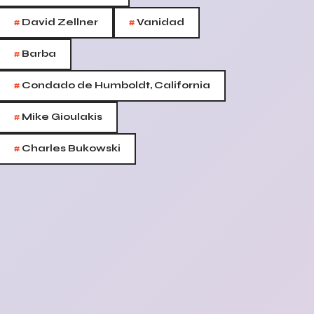
#
#
David Zellner
Vanidad
#
Barba
#
Condado de Humboldt, California
#
Mike Gioulakis
#
Charles Bukowski