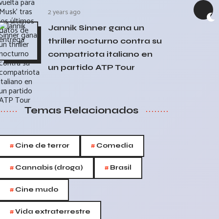
2 years ago
Jannik Sinner gana un
thriller nocturno contra su
compatriota italiano en
un partido ATP Tour
Temas Relacionados
#
#
Cine de terror
Comedia
#
#
Cannabis (droga)
Brasil
#
Cine mudo
#
Vida extraterrestre