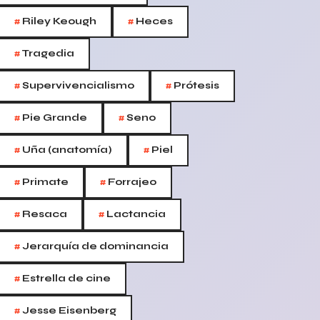
#
#
Riley Keough
Heces
#
Tragedia
#
#
Supervivencialismo
Prótesis
#
#
Pie Grande
Seno
#
#
Uña (anatomía)
Piel
#
#
Primate
Forrajeo
#
#
Resaca
Lactancia
#
Jerarquía de dominancia
#
Estrella de cine
#
Jesse Eisenberg