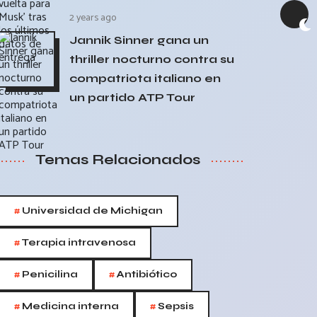
2 years ago
Jannik Sinner gana un
thriller nocturno contra su
compatriota italiano en
un partido ATP Tour
Temas Relacionados
#
Universidad de Michigan
#
Terapia intravenosa
#
#
Penicilina
Antibiótico
#
#
Medicina interna
Sepsis