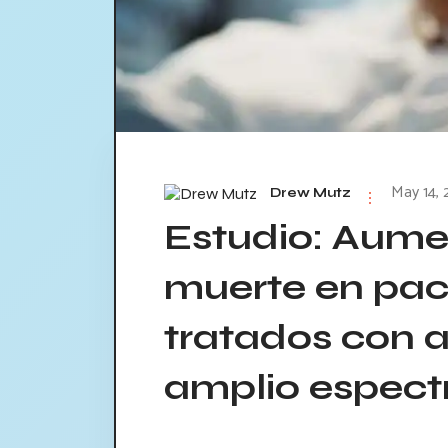
May 14, 
Drew Mutz
Estudio: Aumen
muerte en pac
tratados con a
amplio espect