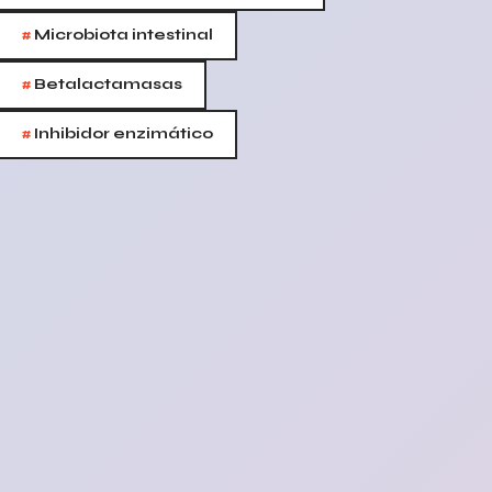
#
Microbiota intestinal
#
Betalactamasas
#
Inhibidor enzimático