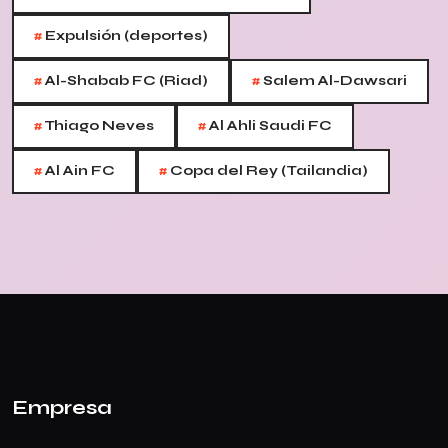
#
Expulsión (deportes)
#
#
Al-Shabab FC (Riad)
Salem Al-Dawsari
#
#
Thiago Neves
Al Ahli Saudi FC
#
#
Al Ain FC
Copa del Rey (Tailandia)
Empresa