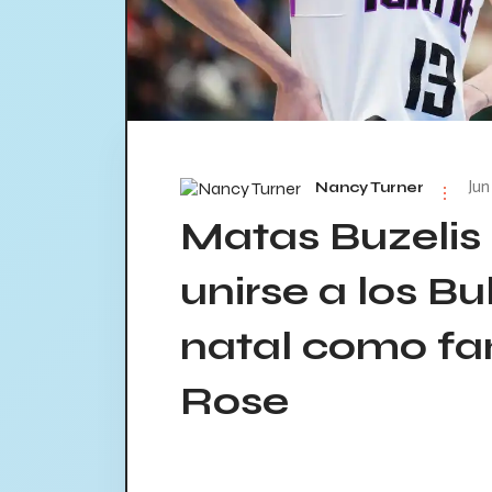
Jun
Nancy Turner
Matas Buzeli
unirse a los Bu
natal como fa
Rose