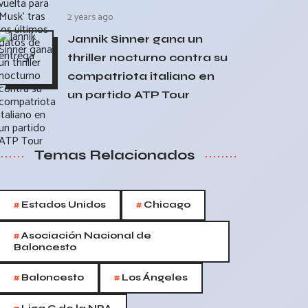
2 years ago
Jannik Sinner gana un
thriller nocturno contra su
compatriota italiano en
un partido ATP Tour
Temas Relacionados
#
#
Estados Unidos
Chicago
#
Asociación Nacional de
Baloncesto
#
#
Baloncesto
Los Ángeles