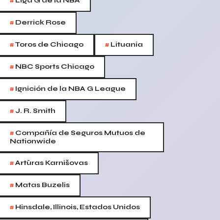
#
Liga G de la NBA
#
Derrick Rose
#
#
Toros de Chicago
Lituania
#
NBC Sports Chicago
#
Ignición de la NBA G League
#
J. R. Smith
#
Compañía de Seguros Mutuos de
Nationwide
#
Artūras Karnišovas
#
Matas Buzelis
#
Hinsdale, Illinois, Estados Unidos