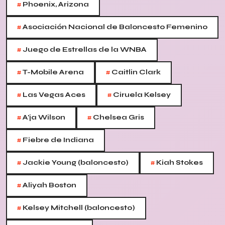
#
Phoenix, Arizona
#
Asociación Nacional de Baloncesto Femenino
#
Juego de Estrellas de la WNBA
#
#
T-Mobile Arena
Caitlin Clark
#
#
Las Vegas Aces
Ciruela Kelsey
#
#
A'ja Wilson
Chelsea Gris
#
Fiebre de Indiana
#
#
Jackie Young (baloncesto)
Kiah Stokes
#
Aliyah Boston
#
Kelsey Mitchell (baloncesto)