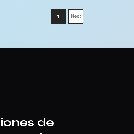
1
Next
iones de