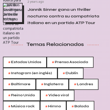
2 years ago
Jannik Sinner gana un thriller
nocturno contra su compatriota
italiano en un partido ATP Tour
Temas Relacionados
#
#
Estados Unidos
Prensa Asociada
#
#
Instagram (en inglés)
Dublín
#
#
#
Baltimore
Inglaterra
Londres
#
#
Reino Unido
Video viral
#
#
#
Música rock
Himno
Balada