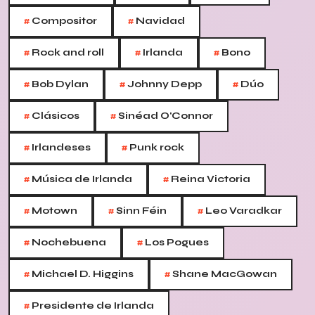
#
#
Compositor
Navidad
#
#
#
Rock and roll
Irlanda
Bono
#
#
#
Bob Dylan
Johnny Depp
Dúo
#
#
Clásicos
Sinéad O'Connor
#
#
Irlandeses
Punk rock
#
#
Música de Irlanda
Reina Victoria
#
#
#
Motown
Sinn Féin
Leo Varadkar
#
#
Nochebuena
Los Pogues
#
#
Michael D. Higgins
Shane MacGowan
#
Presidente de Irlanda