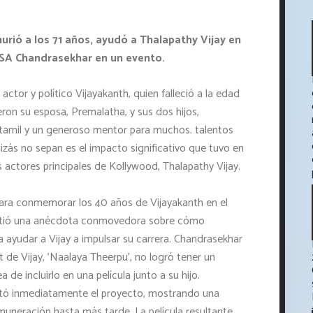
murió a los 71 años, ayudó a Thalapathy Vijay en
r SA Chandrasekhar en un evento.
ctor y político Vijayakanth, quien falleció a la edad
eron su esposa, Premalatha, y sus dos hijos,
e tamil y un generoso mentor para muchos. talentos
zás no sepan es el impacto significativo que tuvo en
s actores principales de Kollywood, Thalapathy Vijay.
ra conmemorar los 40 años de Vijayakanth en el
artió una anécdota conmovedora sobre cómo
 ayudar a Vijay a impulsar su carrera. Chandrasekhar
 de Vijay, 'Naalaya Theerpu', no logró tener un
 de incluirlo en una película junto a su hijo.
ptó inmediatamente el proyecto, mostrando una
uneración hasta más tarde. La película resultante,