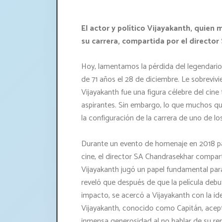
El actor y político Vijayakanth, quien 
su carrera, compartida por el directo
Hoy, lamentamos la pérdida del legendario a
de 71 años el 28 de diciembre. Le sobrevivi
Vijayakanth fue una figura célebre del cin
aspirantes. Sin embargo, lo que muchos qui
la configuración de la carrera de uno de lo
Durante un evento de homenaje en 2018 pa
cine, el director SA Chandrasekhar comp
Vijayakanth jugó un papel fundamental para
reveló que después de que la película debut
impacto, se acercó a Vijayakanth con la idea
Vijayakanth, conocido como Capitán, ace
inmensa generosidad al no hablar de su rem