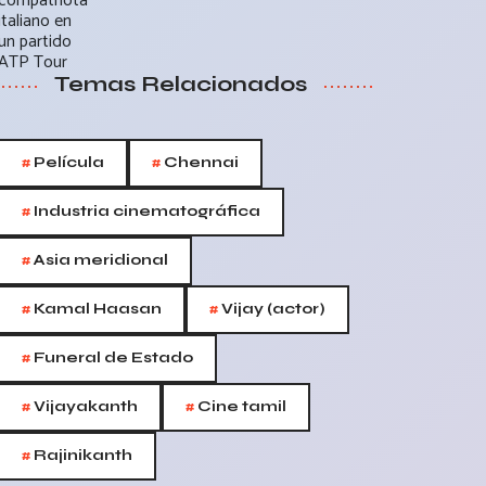
Temas Relacionados
#
#
Película
Chennai
#
Industria cinematográfica
#
Asia meridional
#
#
Kamal Haasan
Vijay (actor)
#
Funeral de Estado
#
#
Vijayakanth
Cine tamil
#
Rajinikanth