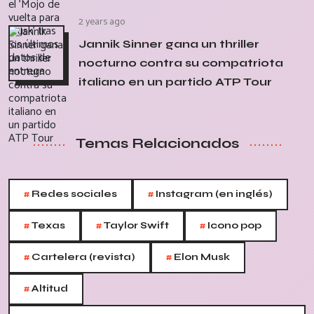
2 years ago
Jannik Sinner gana un thriller
nocturno contra su compatriota
italiano en un partido ATP Tour
Temas Relacionados
#
#
Redes sociales
Instagram (en inglés)
#
#
#
Texas
Taylor Swift
Icono pop
#
#
Cartelera (revista)
Elon Musk
#
Altitud